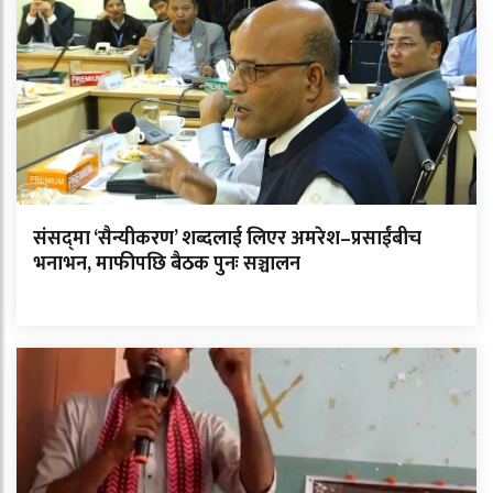
संसद्‌मा ‘सैन्यीकरण’ शब्दलाई लिएर अमरेश–प्रसाईंबीच
भनाभन, माफीपछि बैठक पुनः सञ्चालन