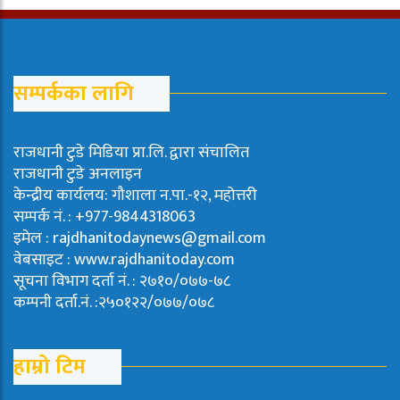
सम्पर्कका लागि
राजधानी टुडे मिडिया प्रा.लि. द्वारा संचालित
राजधानी टुडे अनलाइन
केन्द्रीय कार्यलय: गौशाला न.पा.-१२, महोत्तरी
सम्पर्क नं. : +977-9844318063
इमेल : rajdhanitodaynews@gmail.com
वेबसाइट : www.rajdhanitoday.com
सूचना विभाग दर्ता नं. : २७१०/०७७-७८
कम्पनी दर्ता.नं. :२५०१२२/०७७/०७८
हाम्रो टिम