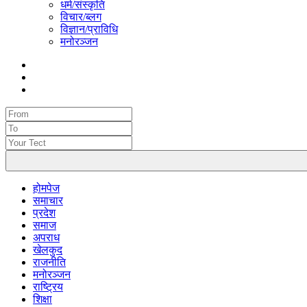
धर्म/संस्कृति
विचार/ब्लग
विज्ञान/प्राविधि
मनोरञ्जन
होमपेज
समाचार
प्रदेश
समाज
अपराध
खेलकुद
राजनीति
मनोरञ्जन
राष्ट्रिय
शिक्षा