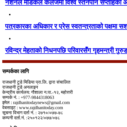
नेशनल मेडिकल कलेजमा विश्व स्तनपान सप्ताहका अव
पत्रकारका अधिकार र प्रेस स्वतन्त्रताको पक्षमा सश
रविन्द्र मेहताको निधनपछि परिवारसँग गृहमन्त्री गुरुङ
सम्पर्कका लागि
राजधानी टुडे मिडिया प्रा.लि. द्वारा संचालित
राजधानी टुडे अनलाइन
केन्द्रीय कार्यलय: गौशाला न.पा.-१२, महोत्तरी
सम्पर्क नं. : +977-9844318063
इमेल : rajdhanitodaynews@gmail.com
वेबसाइट : www.rajdhanitoday.com
सूचना विभाग दर्ता नं. : २७१०/०७७-७८
कम्पनी दर्ता.नं. :२५०१२२/०७७/०७८