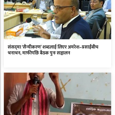
संसद्‌मा ‘सैन्यीकरण’ शब्दलाई लिएर अमरेश–प्रसाईंबीच
भनाभन, माफीपछि बैठक पुनः सञ्चालन