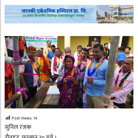
Post Views:
14
सुनिल रजक
रौतहट, फाल्गुन ३० गते ।