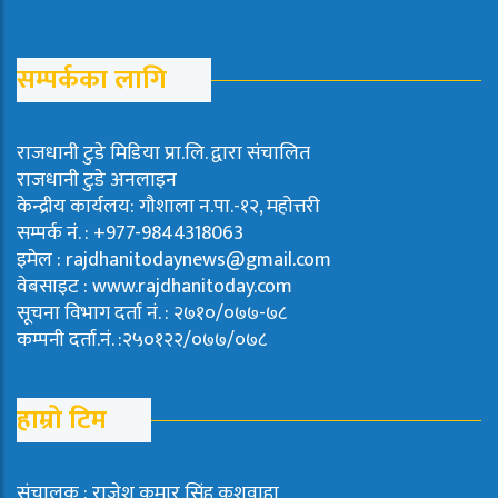
सम्पर्कका लागि
राजधानी टुडे मिडिया प्रा.लि. द्वारा संचालित
राजधानी टुडे अनलाइन
केन्द्रीय कार्यलय: गौशाला न.पा.-१२, महोत्तरी
सम्पर्क नं. : +977-9844318063
इमेल : rajdhanitodaynews@gmail.com
वेबसाइट : www.rajdhanitoday.com
सूचना विभाग दर्ता नं. : २७१०/०७७-७८
कम्पनी दर्ता.नं. :२५०१२२/०७७/०७८
हाम्रो टिम
संचालक : राजेश कुमार सिंह कुशवाहा