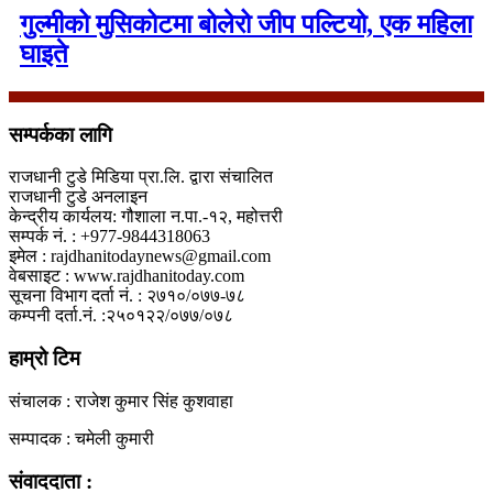
गुल्मीको मुसिकोटमा बोलेरो जीप पल्टियो, एक महिला
घाइते
सम्पर्कका लागि
राजधानी टुडे मिडिया प्रा.लि. द्वारा संचालित
राजधानी टुडे अनलाइन
केन्द्रीय कार्यलय: गौशाला न.पा.-१२, महोत्तरी
सम्पर्क नं. : +977-9844318063
इमेल : rajdhanitodaynews@gmail.com
वेबसाइट : www.rajdhanitoday.com
सूचना विभाग दर्ता नं. : २७१०/०७७-७८
कम्पनी दर्ता.नं. :२५०१२२/०७७/०७८
हाम्रो टिम
संचालक : राजेश कुमार सिंह कुशवाहा
सम्पादक : चमेली कुमारी
संवाददाता :