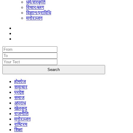
धर्म/संस्कृति
विचार/ब्लग
विज्ञान/प्राविधि
मनोरञ्जन
होमपेज
समाचार
प्रदेश
समाज
अपराध
खेलकुद
राजनीति
मनोरञ्जन
राष्ट्रिय
शिक्षा