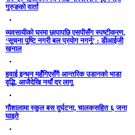
गुरुङको वार्ता
व्यवसायीको घरमा छापापछि एसपीसँग स्पष्टीकरण,
‘सूचना पुष्टि नगरी बल प्रयोग नगर्नू’ : डीआईजी
खनाल
हवाई इन्धन महँगिएसँगै आन्तरिक उडानको भाडा
वृद्धि, आजैदेखि नयाँ दर लागू
गौशालामा स्कुल बस दुर्घटना, चालकसहित ६ जना
घाइते