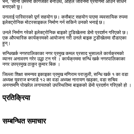
भने, ’सानो उमेरमा कागजका बनाउँथे, अहिले जीवनमा प्रयोगमा आउने साधन
बनाएको छु।
उनलाई पारिवारको पूर्ण सहयोग छ। कसैबाट सहयोग पाएमा व्यवसायिक रुपमा
इलेक्ट्रोनिक मोटरसाइकल निर्माण गर्न सकिने उनको भनाई छ।
उनले निर्माण गरेको इलेक्ट्रोनिक बाइको टुडिखेलमा डेमो प्रदर्शन गरिएको छ।
एक औपचारिक कार्यक्रमको आयोजना गरी उनले बाइक टुडीखेलमा दौडाएका
हुन्।
सन्धिखर्क नगरपालिकाका नगर प्रमुख कमल प्रसाद भुसालले कार्यक्रमको
व्यानर अनावरण गरेर उद्धा टन गरे । कार्यक्रममा सन्धि खर्क नगरपालिकाका
नगर उपप्रमुख ठाकुर कुमार बिक ।
जिल्ला शिक्षा समन्यव इकाइका प्रमुख मणिराम पराजुली, सन्धि खर्क १ का वडा
अध्यक्ष युवराज बन्जाडे १२ का वडा अध्यक्ष नारायण खड्का, वडा सचिव
अनन्तमणि पोखरेल लगायतको उपस्थितिमा बाइकको डेमो प्रदर्शन गरिएको हो ।
प्रतिक्रिया
सम्बन्धित समाचार