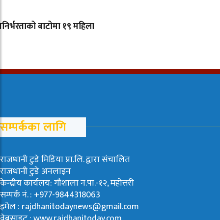
निर्भरताको बाटोमा १९ महिला
सम्पर्कका लागि
राजधानी टुडे मिडिया प्रा.लि. द्वारा संचालित
राजधानी टुडे अनलाइन
केन्द्रीय कार्यलय: गौशाला न.पा.-१२, महोत्तरी
सम्पर्क नं. : +977-9844318063
इमेल : rajdhanitodaynews@gmail.com
वेबसाइट : www.rajdhanitoday.com