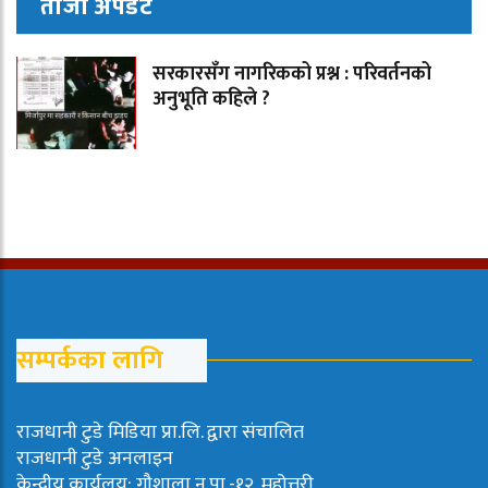
ताजा अपडेट
सरकारसँग नागरिकको प्रश्न : परिवर्तनको
अनुभूति कहिले ?
सम्पर्कका लागि
राजधानी टुडे मिडिया प्रा.लि. द्वारा संचालित
राजधानी टुडे अनलाइन
केन्द्रीय कार्यलय: गौशाला न.पा.-१२, महोत्तरी