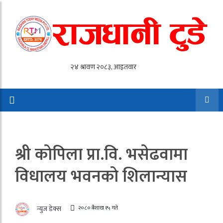
श्री काेपिला प्रा.वि. भसेढवामा
विधालय भवनकाे शिलान्यास
२०८० बैशाख १५ गते
न्युज डेक्स