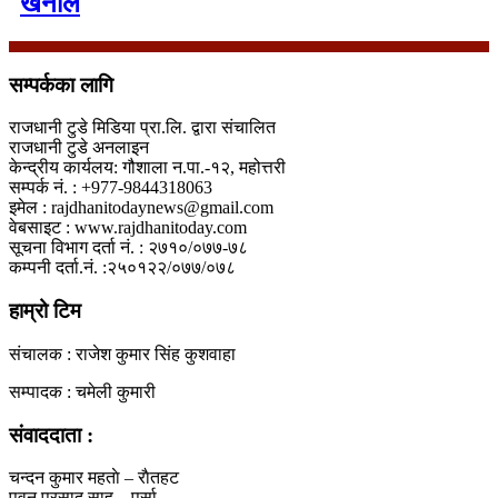
खनाल
सम्पर्कका लागि
राजधानी टुडे मिडिया प्रा.लि. द्वारा संचालित
राजधानी टुडे अनलाइन
केन्द्रीय कार्यलय: गौशाला न.पा.-१२, महोत्तरी
सम्पर्क नं. : +977-9844318063
इमेल : rajdhanitodaynews@gmail.com
वेबसाइट : www.rajdhanitoday.com
सूचना विभाग दर्ता नं. : २७१०/०७७-७८
कम्पनी दर्ता.नं. :२५०१२२/०७७/०७८
हाम्रो टिम
संचालक : राजेश कुमार सिंह कुशवाहा
सम्पादक : चमेली कुमारी
संवाददाता :
चन्दन कुमार महताे – राैतहट
पवन प्रसाद साह – पर्सा