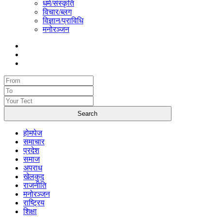
धर्म/संस्कृति
विचार/ब्लग
विज्ञान/प्राविधि
मनोरञ्जन
होमपेज
समाचार
प्रदेश
समाज
अपराध
खेलकुद
राजनीति
मनोरञ्जन
राष्ट्रिय
शिक्षा