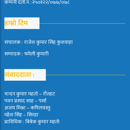
कम्पनी दर्ता.नं. :२५०१२२/०७७/०७८
हाम्रो टिम
संचालक : राजेश कुमार सिंह कुशवाहा
सम्पादक : चमेली कुमारी
संवाददाता :
चन्दन कुमार महताे – राैतहट
पवन प्रसाद साह – पर्सा
अजय मिश्रा – कपिलवस्तु
महेश सिंह – सिरहा
प्राविधिक : बिबेक कुमार महतो