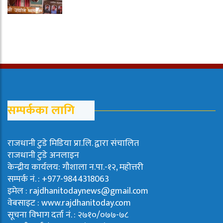
सम्पर्कका लागि
राजधानी टुडे मिडिया प्रा.लि. द्वारा संचालित
राजधानी टुडे अनलाइन
केन्द्रीय कार्यलय: गौशाला न.पा.-१२, महोत्तरी
सम्पर्क नं. : +977-9844318063
इमेल : rajdhanitodaynews@gmail.com
वेबसाइट : www.rajdhanitoday.com
सूचना विभाग दर्ता नं. : २७१०/०७७-७८