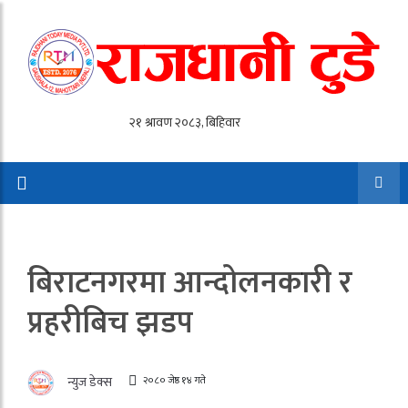
बिराटनगरमा आन्दोलनकारी र
प्रहरीबिच झडप
२०८० जेष्ठ १४ गते
न्युज डेक्स