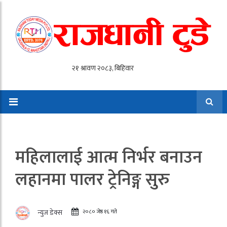
महिलालाई आत्म निर्भर बनाउन
लहानमा पालर ट्रेनिङ्ग सुरु
२०८० जेष्ठ १६ गते
न्युज डेक्स