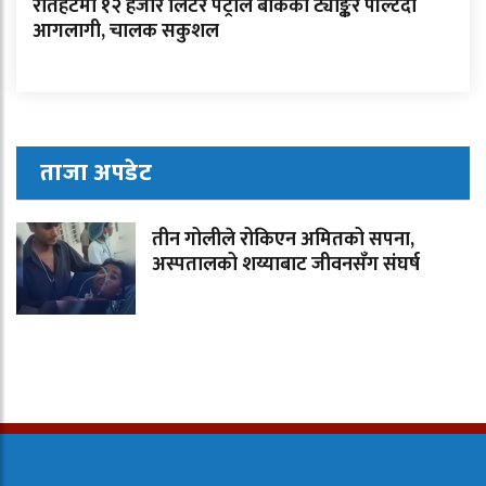
रौतहटमा १२ हजार लिटर पेट्रोल बोकेको ट्याङ्कर पल्टिँदा
आगलागी, चालक सकुशल
ताजा अपडेट
तीन गोलीले रोकिएन अमितको सपना,
अस्पतालको शय्याबाट जीवनसँग संघर्ष