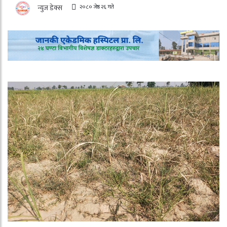
२०८० जेष्ठ २६ गते
न्युज डेक्स