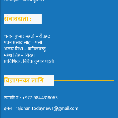
संवाददाता :
चन्दन कुमार महताे – राैतहट
पवन प्रसाद साह – पर्सा
अजय मिश्रा – कपिलवस्तु
महेश सिंह – सिरहा
प्राविधिक : बिबेक कुमार महतो
विज्ञापनका लागि
सम्पर्क नं. : +977-9844318063
इमेल : rajdhanitodaynews@gmail.com