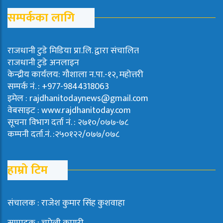
सम्पर्कका लागि
राजधानी टुडे मिडिया प्रा.लि. द्वारा संचालित
राजधानी टुडे अनलाइन
केन्द्रीय कार्यलय: गौशाला न.पा.-१२, महोत्तरी
सम्पर्क नं. : +977-9844318063
इमेल : rajdhanitodaynews@gmail.com
वेबसाइट : www.rajdhanitoday.com
सूचना विभाग दर्ता नं. : २७१०/०७७-७८
कम्पनी दर्ता.नं. :२५०१२२/०७७/०७८
हाम्रो टिम
संचालक : राजेश कुमार सिंह कुशवाहा
सम्पादक : चमेली कुमारी