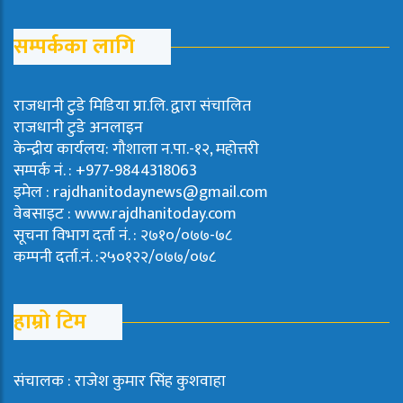
सम्पर्कका लागि
राजधानी टुडे मिडिया प्रा.लि. द्वारा संचालित
राजधानी टुडे अनलाइन
केन्द्रीय कार्यलय: गौशाला न.पा.-१२, महोत्तरी
सम्पर्क नं. : +977-9844318063
इमेल : rajdhanitodaynews@gmail.com
वेबसाइट : www.rajdhanitoday.com
सूचना विभाग दर्ता नं. : २७१०/०७७-७८
कम्पनी दर्ता.नं. :२५०१२२/०७७/०७८
हाम्रो टिम
संचालक : राजेश कुमार सिंह कुशवाहा