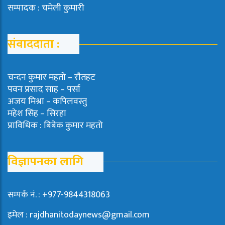
सम्पादक : चमेली कुमारी
संवाददाता :
चन्दन कुमार महताे – राैतहट
पवन प्रसाद साह – पर्सा
अजय मिश्रा – कपिलवस्तु
महेश सिंह – सिरहा
प्राविधिक : बिबेक कुमार महतो
विज्ञापनका लागि
सम्पर्क नं. : +977-9844318063
इमेल : rajdhanitodaynews@gmail.com