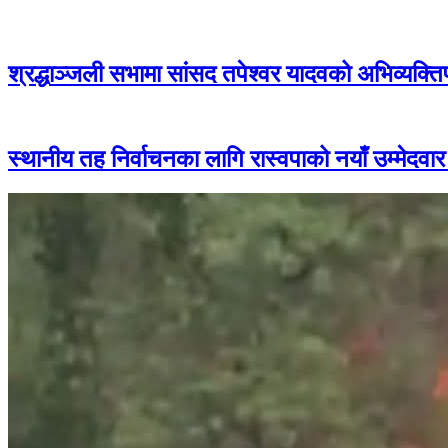
श्रद्धाञ्जली सभामा सांसद तपेश्वर यादवको अभिव्यक्ति
स्थानीय तह निर्वाचनका लागि रास्वपाको नयाँ उम्मेदव