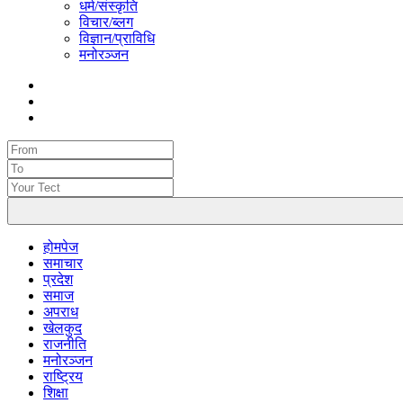
धर्म/संस्कृति
विचार/ब्लग
विज्ञान/प्राविधि
मनोरञ्जन
होमपेज
समाचार
प्रदेश
समाज
अपराध
खेलकुद
राजनीति
मनोरञ्जन
राष्ट्रिय
शिक्षा