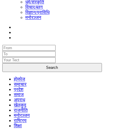
धर्म/संस्कृति
विचार/ब्लग
विज्ञान/प्राविधि
मनोरञ्जन
होमपेज
समाचार
प्रदेश
समाज
अपराध
खेलकुद
राजनीति
मनोरञ्जन
राष्ट्रिय
शिक्षा