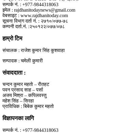
सम्पर्क नं. : +977-9844318063
इमेल : rajdhanitodaynews@gmail.com
वेबसाइट : www.rajdhanitoday.com
सूचना विभाग दर्ता नं. : २७१०/०७७-७८
कम्पनी दर्ता.नं. :२५०१२२/०७७/०७८
हाम्रो टिम
संचालक : राजेश कुमार सिंह कुशवाहा
सम्पादक : चमेली कुमारी
संवाददाता :
चन्दन कुमार महताे – राैतहट
पवन प्रसाद साह – पर्सा
अजय मिश्रा – कपिलवस्तु
महेश सिंह – सिरहा
प्राविधिक : बिबेक कुमार महतो
विज्ञापनका लागि
सम्पर्क नं. : +977-9844318063