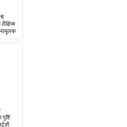
्व
शैक्षिक
ेतनामूलक
ि
पुष्टि
ीआईजी