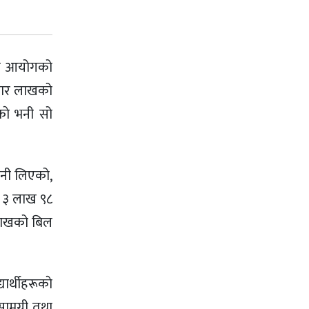
धान आयोगको
ो चार लाखको
काे भनी सो
ानी लिएको,
ा ३ लाख ९८
 लाखको बिल
ार्थीहरूकाे
ामग्री तथा