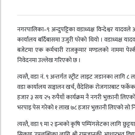
नगरपालिका–९ अन्दुपट्टिका वडाध्यक्ष विन्देश्वर यादव
कार्यालय बर्दिबासमा उजुरी परेकाे थियाे । वडाध्यक्ष य
बजेटमा एक कर्मचारी राजकुमार मण्डलको नाममा पेस्
निवेदनमा उल्लेख गरिएको छ ।
त्यस्तै, वडा नं. ९ अन्तर्गत स्ट्रीट लाइट जडानका ला
वडा कार्यालय सञ्चालन खर्च, वैदेशिक रोजगारबाट फर
हजार ३ सय २५ रुपैयाँ कार्यक्रम नै नगरी भुक्तानी लि
भरपाइ पेस गरेको १ लाख ७८ हजार भुक्तानी लिएको सो न
त्यस्तै, वडा ९ मा २ इन्चको कृषि पम्पिंगसेटका लागि छुट्
सिकाइ उपलब्धिका लागि श्री रामजानकी आधारभूत विद्या