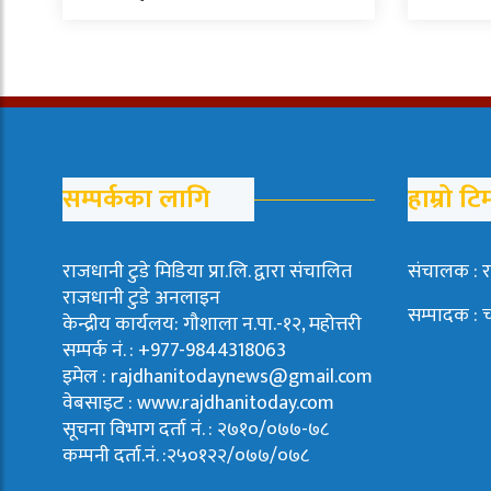
सम्पर्कका लागि
हाम्रो टि
राजधानी टुडे मिडिया प्रा.लि. द्वारा संचालित
संचालक : र
राजधानी टुडे अनलाइन
सम्पादक : 
केन्द्रीय कार्यलय: गौशाला न.पा.-१२, महोत्तरी
सम्पर्क नं. : +977-9844318063
इमेल : rajdhanitodaynews@gmail.com
वेबसाइट : www.rajdhanitoday.com
सूचना विभाग दर्ता नं. : २७१०/०७७-७८
कम्पनी दर्ता.नं. :२५०१२२/०७७/०७८