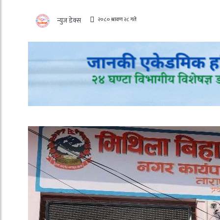
२०८० श्रावण २८ गते
न्युज डेक्स