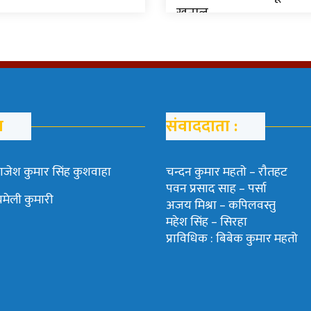
खनाल
म
संवाददाता :
ाजेश कुमार सिंह कुशवाहा
चन्दन कुमार महताे – राैतहट
पवन प्रसाद साह – पर्सा
चमेली कुमारी
अजय मिश्रा – कपिलवस्तु
महेश सिंह – सिरहा
प्राविधिक : बिबेक कुमार महतो