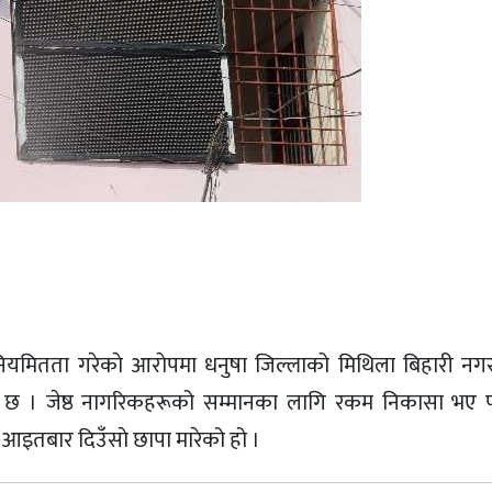
ियमितता गरेकाे आराेपमा धनुषा जिल्लाको मिथिला बिहारी न
ो छ । जेष्ठ नागरिकहरूको सम्मानका लागि रकम निकासा भए प
इतबार दिउँसाे छापा मारेको हो ।