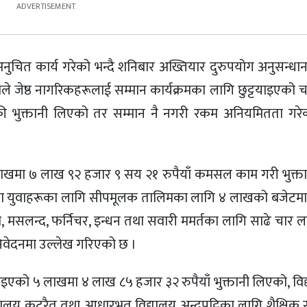
ले अनुचित कार्य गरेको भन्दै शनिबार अख्तियार दुरुपयोग अनुसन्
ादवले जेष्ठ नागरिकहरूलाई सम्मान कार्यक्रमका लागि छुट्टयाइएक
की भुक्तानी लिएको तर सम्मान नै नगरी रकम अनियमितता गरे
गि ८ लाखमा ७ लाख ९२ हजार ९ सय २१ रुपैयाँ कमसल काम गरी भुक्त
्केका युवाहरूका लागि सीपमूलक तालिमका लागि ४ लाखको बजेटम
एको, मसलन्द, फर्निचर, इन्धन तथा सवारी ममर्तका लागि साढे चार
िवेदनमा उल्लेख गरिएको छ ।
टयाइएको ५ लाखमा ४ लाख ८५ हजार ३२ रुपैयाँ भुक्तानी लिएको, विद्य
लय कटरैत तथा आधारभूत विद्यालय अन्दुपट्टिका लागि शैक्षिक स