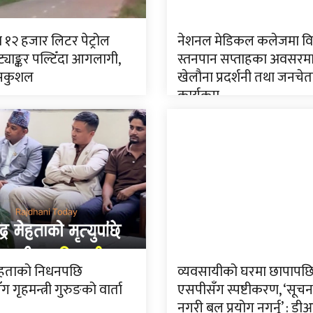
 १२ हजार लिटर पेट्रोल
नेशनल मेडिकल कलेजमा विश
्याङ्कर पल्टिँदा आगलागी,
स्तनपान सप्ताहका अवसरमा 
सकुशल
खेलौना प्रदर्शनी तथा जनच
कार्यक्रम
 मेहताको निधनपछि
व्यवसायीको घरमा छापापछ
 गृहमन्त्री गुरुङको वार्ता
एसपीसँग स्पष्टीकरण, ‘सूचना 
नगरी बल प्रयोग नगर्नू’ : ड