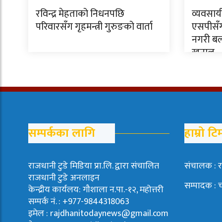
रविन्द्र मेहताको निधनपछि
व्यवसाय
परिवारसँग गृहमन्त्री गुरुङको वार्ता
एसपीसँग 
नगरी बल 
खनाल
सम्पर्कका लागि
हाम्रो टि
राजधानी टुडे मिडिया प्रा.लि. द्वारा संचालित
संचालक : र
राजधानी टुडे अनलाइन
सम्पादक : 
केन्द्रीय कार्यलय: गौशाला न.पा.-१२, महोत्तरी
सम्पर्क नं. : +977-9844318063
इमेल : rajdhanitodaynews@gmail.com