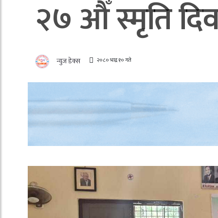
२७ औँ स्मृति दि
२०८० भाद्र १० गते
न्युज डेक्स