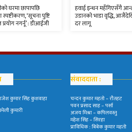
ीको घरमा छापापछि
हवाई इन्धन महँगिएसँगै आन
स्पष्टीकरण, ‘सूचना पुष्टि
उडानको भाडा वृद्धि, आजैदेख
प्रयोग नगर्नू’ : डीआईजी
दर लागू
म
संवाददाता :
ाजेश कुमार सिंह कुशवाहा
चन्दन कुमार महताे – राैतहट
पवन प्रसाद साह – पर्सा
चमेली कुमारी
अजय मिश्रा – कपिलवस्तु
महेश सिंह – सिरहा
प्राविधिक : बिबेक कुमार महतो